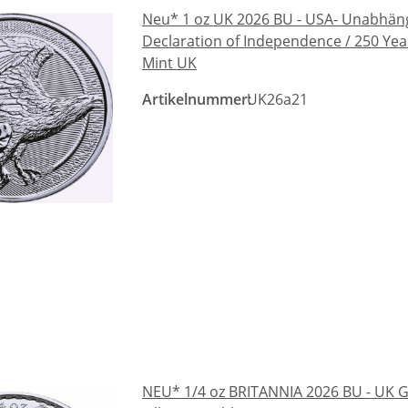
Neu* 1 oz UK 2026 BU - USA- Unabhängi
Declaration of Independence / 250 Ye
Mint UK
Artikelnummer:
UK26a21
NEU* 1/4 oz BRITANNIA 2026 BU - UK Gr