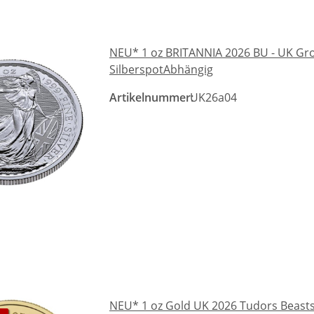
NEU* 1 oz BRITANNIA 2026 BU - UK Großb
SilberspotAbhängig
Artikelnummer:
UK26a04
NEU* 1 oz Gold UK 2026 Tudors Beasts 