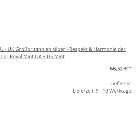
U - UK Großbritannien silber - Respekt & Harmonie der
der Royal Mint UK + US Mint
66,32 €
*
Lieferzeit
Lieferzeit: 9 - 10 Werktage