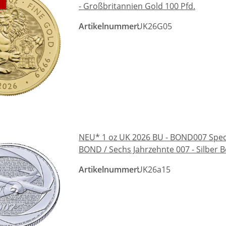
- Großbritannien Gold 100 Pfd.
Artikelnummer:
UK26G05
NEU* 1 oz UK 2026 BU - BOND007 Spec
BOND / Sechs Jahrzehnte 007 - Silber Bo
Artikelnummer:
UK26a15