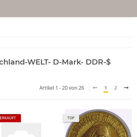
schland-WELT- D-Mark- DDR-$
Artikel 1 - 20 von 26
1
2
ERKAUFT
TOP