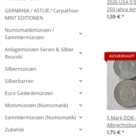
2026 USA 0,50
250 Jahre Am
GERMANIA / ASTUR / Carpathian
Unabhängigke
1,59 €
*
MINT EDITIONEN
Years of Fre
Numismatikmünzen /
Prägestätte
Sammlermünzen
Anlagemünzen Serien & Silber
Rounds
AUSVERKAUFT
Silbermünzen
Silberbarren
Euro Gedenkmünzen
Motivmünzen (Numismatik)
Sammlermünzen (Numismatik)
5 Mark DDR 
Albrechtsbu
Zubehör
Demokratris
1,75 €
*