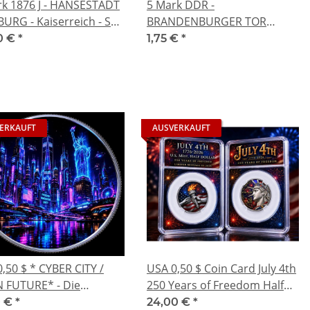
rk 1876 J - HANSESTADT
5 Mark DDR -
URG - Kaiserreich - SS
BRANDENBURGER TOR
 Schön
BERLIN - Deutsche
0 €
*
1,75 €
*
Demokratrische Republik
Hammer & Sichel
ERKAUFT
AUSVERKAUFT
,50 $ * CYBER CITY /
USA 0,50 $ Coin Card July 4th
 FUTURE* - Die
250 Years of Freedom Half
NFT Amerikas - Coin
Dollar Limited Mintage 2026
0 €
*
24,00 €
*