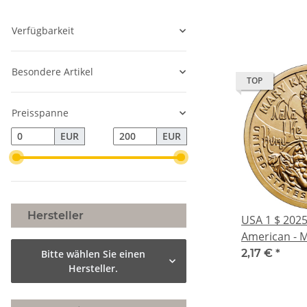
Hammer & S
Verfügbarkeit
Besondere Artikel
TOP
Preisspanne
EUR
EUR
Hersteller
USA 1 $ 2025
American - 
Pukui - Saca
2,17 €
*
Bitte wählen Sie einen
Ureinwohner
Hersteller.
Native Ameri