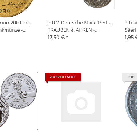
ino 200 Lire -
2 DM Deutsche Mark 1951 -
2 Fra
nkmünze -
TRAUBEN & ÄHREN -
Säer
Historische Münze der
17,50 €
*
1,95
Bundesrepublik Deutschland
AUSVERKAUFT
TOP