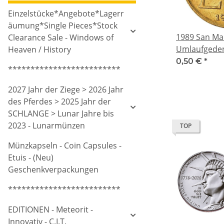
Einzelstücke*Angebote*Lagerr
äumung*Single Pieces*Stock
1989 San Mar
Clearance Sale - Windows of
Umlaufgede
Heaven / History
Bimetall
0,50 €
*
*************************
2027 Jahr der Ziege > 2026 Jahr
des Pferdes > 2025 Jahr der
SCHLANGE > Lunar Jahre bis
2023 - Lunarmünzen
TOP
Münzkapseln - Coin Capsules -
Etuis - (Neu)
Geschenkverpackungen
*************************
EDITIONEN - Meteorit -
Innovativ - C.I.T.