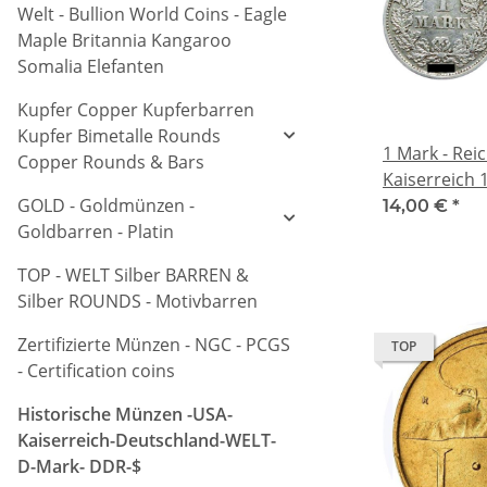
Welt - Bullion World Coins - Eagle
Maple Britannia Kangaroo
Somalia Elefanten
Kupfer Copper Kupferbarren
Kupfer Bimetalle Rounds
1 Mark - Rei
Copper Rounds & Bars
Kaiserreich 18
GOLD - Goldmünzen -
Silber - Gro
14,00 €
*
Goldbarren - Platin
TOP - WELT Silber BARREN &
Silber ROUNDS - Motivbarren
Zertifizierte Münzen - NGC - PCGS
TOP
- Certification coins
Historische Münzen -USA-
Kaiserreich-Deutschland-WELT-
D-Mark- DDR-$