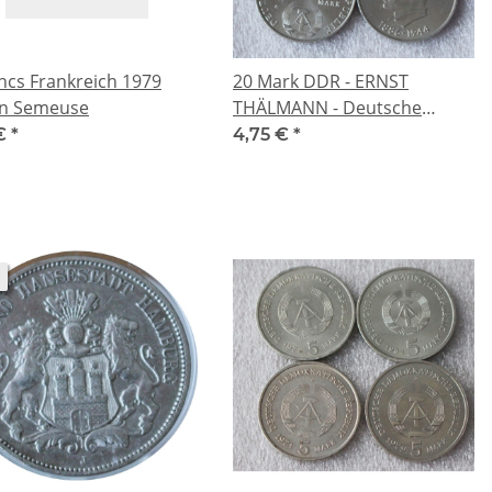
ncs Frankreich 1979
20 Mark DDR - ERNST
in Semeuse
THÄLMANN - Deutsche
Demokratrische Republik
 €
*
4,75 €
*
Hammer & Sichel