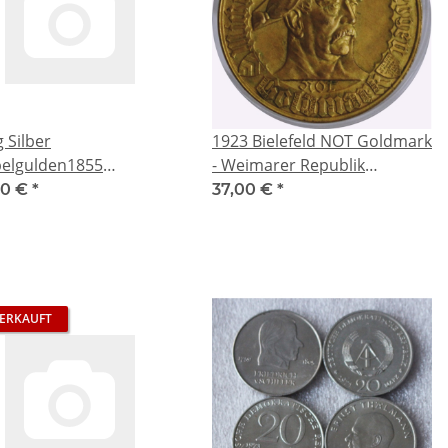
g Silber
1923 Bielefeld NOT Goldmark
elgulden1855
- Weimarer Republik
ensäule Königreich
Notmünze - Bielefelder
00 €
*
37,00 €
*
n König Maximilian II. -
Notmark 1923 - Vergoldet -
ermünze
KEIN GOLD !!
ERKAUFT