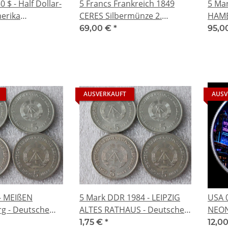
 $ - Half Dollar-
5 Francs Frankreich 1849
5 Ma
erika
CERES Silbermünze 2.
HAMB
it - July 4th 250
Republik
Sehr
69,00 €
*
95,0
edom - diverse
n
AUSVERKAUFT
AUSV
- MEIßEN
5 Mark DDR 1984 - LEIPZIG
USA 0
rg - Deutsche
ALTES RATHAUS - Deutsche
NEON
che Republik
Demokratrische Republik
ZUKU
1,75 €
*
12,0