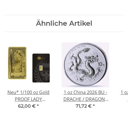
Ähnliche Artikel
Neu* 1/100 oz Gold
1 oz China 2026 BU -
1 o
PROOF LADY
DRACHE / DRAGON -
GERMANIA 2026
Tang Dynasty &
PFER
62,00 €
*
71,72 €
*
Minted Bar
Grosse Mauer - Silber
H
10 Yuan - Premium
Anlagemünze 2.
Si