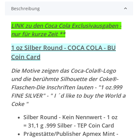
Beschreibung
LINK zu den Coca Cola Exclusivausgaben -
nur für kurze Zeit **
1 oz Silber Round - COCA COLA - BU
Coin Card
Die Motive zeigen das Coca-Cola®-Logo
und die berühmte Silhouette der Coke®-
Flaschen-Die Inschriften lauten - "1 oz.999
FINE SILVER" - " I ´d like to buy the World a
Coke "
Silber Round - Kein Nennwert - 1 oz
= 31,1 g .999 Silber - TEP Coin Card
Prägestätte/Publisher Apmex Mint -