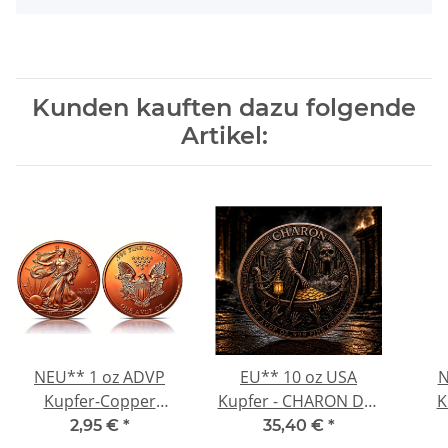
Kunden kauften dazu folgende
Artikel:
NEU** 1 oz ADVP
EU** 10 oz USA
N
Kupfer-Copper
Kupfer - CHARON Der
K
Edition - American
Fährmann / Ferryman
PI
2,95 €
*
35,40 €
*