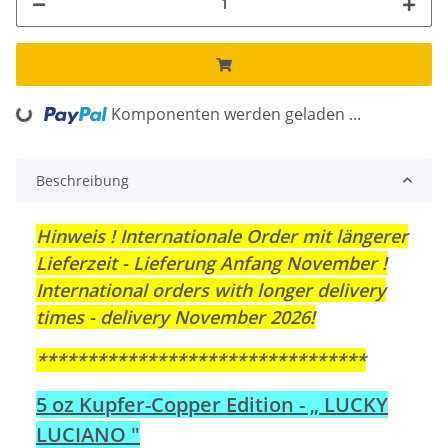
ng...
Komponenten werden geladen ...
Beschreibung
Hinweis ! Internationale Order mit längerer
Lieferzeit - Lieferung Anfang November !
International orders with longer delivery
times - delivery November 2026!
*********************************
5 oz Kupfer-Copper Edition - „ LUCKY
LUCIANO "