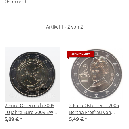
Österreich
Artikel 1 - 2 von 2
AUSVERKAUFT
2 Euro Österreich 2009
2 Euro Österreich 2006
10 Jahre Euro 2009 EWU
Bertha Freifrau von
EMU
Suttner
5,89 €
*
5,49 €
*