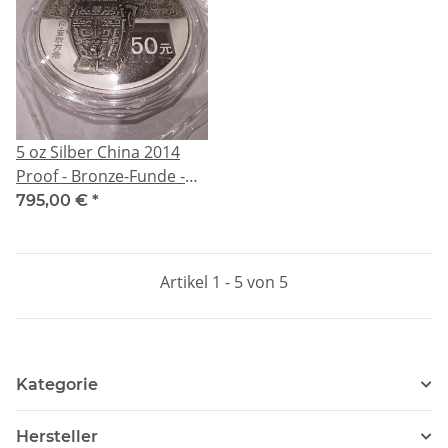
5 oz Silber China 2014
Proof - Bronze-Funde -
Chinesische Bronze-
795,00 €
*
Funde (3.) - Silber 50
Yuan
Artikel 1 - 5 von 5
Kategorie
Hersteller