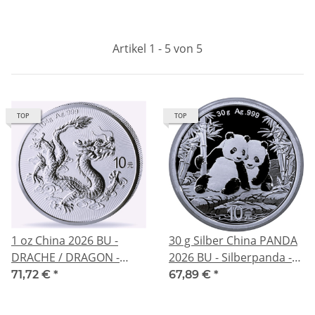
Artikel 1 - 5 von 5
TOP
TOP
1 oz China 2026 BU -
30 g Silber China PANDA
DRACHE / DRAGON -
2026 BU - Silberpanda -
Tang Dynasty & Grosse
10 Yuan
71,72 €
*
67,89 €
*
Mauer - Silber 10 Yuan -
Premium Anlagemünze