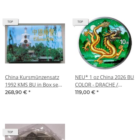
2. Ausgabe der
Drachenserie
TOP
TOP
China Kursmünzensatz
NEU* 1 oz China 2026 BU
1992 KMS BU in Box sehr
COLOR - DRACHE /
selten
DRAGON - Tang Dynasty
268,90 €
*
119,00 €
*
& Grosse Mauer - Silber
10 Yuan
TOP