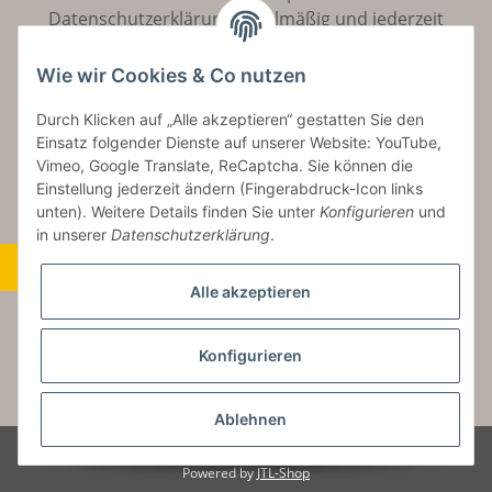
Datenschutzerklärung
regelmäßig und jederzeit
widerruflich Informationen zu Ihrem Produktsortiment
per E-Mail zu.
Wie wir Cookies & Co nutzen
Durch Klicken auf „Alle akzeptieren“ gestatten Sie den
Abonnieren
Einsatz folgender Dienste auf unserer Website: YouTube,
Vimeo, Google Translate, ReCaptcha. Sie können die
Einstellung jederzeit ändern (Fingerabdruck-Icon links
unten). Weitere Details finden Sie unter
Konfigurieren
und
in unserer
Datenschutzerklärung
.
Widerrufsbutton
Alle akzeptieren
Konfigurieren
* Alle Preise inkl. gesetzlicher USt., zzgl.
Versand
Ablehnen
© Copyright by Aurinum.de
Powered by
JTL-Shop