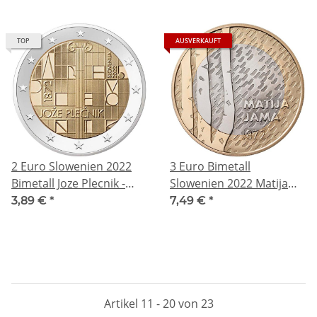
TOP
AUSVERKAUFT
2 Euro Slowenien 2022
3 Euro Bimetall
Bimetall Joze Plecnik -
Slowenien 2022 Matija
150. Geburtstag
Jama - 150. Geburtstag
3,89 €
*
7,49 €
*
BU
Artikel 11 - 20 von 23