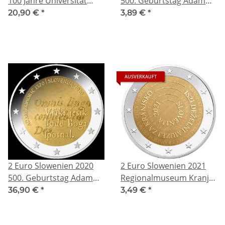
100 Jahre Universität
500. Geburtstag Adam
Ljubljana Proof
Bohoric
20,90 €
*
3,89 €
*
AUSVERKAUFT
2 Euro Slowenien 2020
2 Euro Slowenien 2021
500. Geburtstag Adam
Regionalmuseum Kranj -
Bohoric Proof in Capsule
200. Jahrestag
36,90 €
*
3,49 €
*