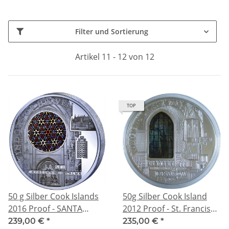
Filter und Sortierung
Artikel 11 - 12 von 12
TOP
50 g Silber Cook Islands
50g Silber Cook Island
2016 Proof - SANTA
2012 Proof - St. Francis
MARIA Palma de Mallorca
Windows of Heaven
239,00 €
*
235,00 €
*