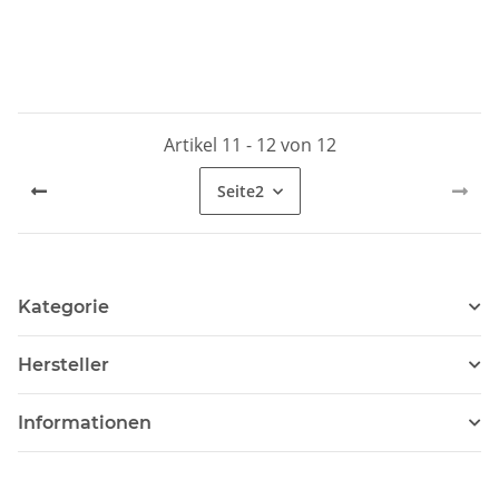
- Windows of Heaven - 10
Krakau
$
Franziskanerkirche - 10$
Artikel 11 - 12 von 12
Seite
2
Kategorie
Hersteller
Informationen