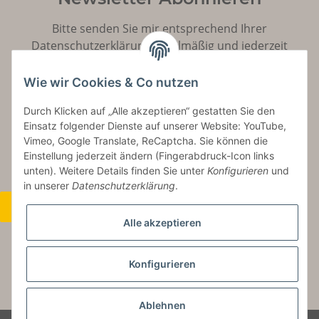
Bitte senden Sie mir entsprechend Ihrer
Datenschutzerklärung
regelmäßig und jederzeit
widerruflich Informationen zu Ihrem Produktsortiment
per E-Mail zu.
Wie wir Cookies & Co nutzen
Durch Klicken auf „Alle akzeptieren“ gestatten Sie den
Abonnieren
Einsatz folgender Dienste auf unserer Website: YouTube,
Vimeo, Google Translate, ReCaptcha. Sie können die
Einstellung jederzeit ändern (Fingerabdruck-Icon links
unten). Weitere Details finden Sie unter
Konfigurieren
und
in unserer
Datenschutzerklärung
.
Widerrufsbutton
Alle akzeptieren
Konfigurieren
* Alle Preise inkl. gesetzlicher USt., zzgl.
Versand
Ablehnen