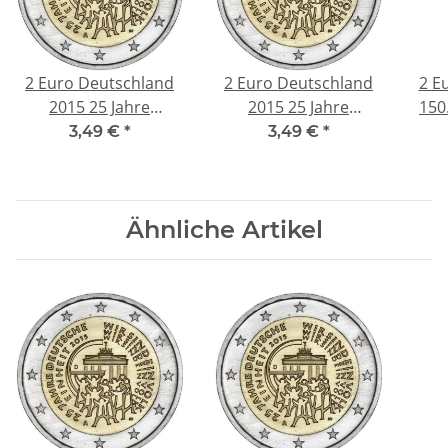
2 Euro Deutschland
2 Euro Deutschland
2 E
2015 25 Jahre
2015 25 Jahre
150
Deutsche Einheit Mz.
Deutsche Einheit Mz.
3,49 €
*
3,49 €
*
F (Stuttgart)
G (Karlsruhe)
Ähnliche Artikel