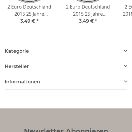
2 Euro Deutschland
2 Euro Deutschland
2 E
2015 25 Jahre
2015 25 Jahre
201
Deutsche Einheit Mz.
Deutsche Einheit Mz.
3,49 €
*
3,49 €
*
A (Berlin)
F (Stuttgart)
Kategorie
Hersteller
Informationen
Newsletter Abonnieren