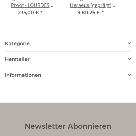
Proof - LOURDES
Heraeus (geprägt)
Obere Basilika
999,99
Deu
235,00 €
*
9.811,26 €
*
Erscheinungsfenster -
Windows of Heaven -
Silber 10 $
Kategorie
Hersteller
Informationen
Newsletter Abonnieren