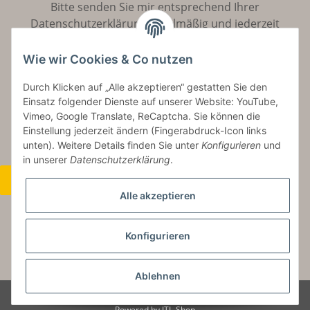
Bitte senden Sie mir entsprechend Ihrer
Datenschutzerklärung
regelmäßig und jederzeit
widerruflich Informationen zu Ihrem Produktsortiment
per E-Mail zu.
Wie wir Cookies & Co nutzen
Durch Klicken auf „Alle akzeptieren“ gestatten Sie den
Abonnieren
Einsatz folgender Dienste auf unserer Website: YouTube,
Vimeo, Google Translate, ReCaptcha. Sie können die
Einstellung jederzeit ändern (Fingerabdruck-Icon links
unten). Weitere Details finden Sie unter
Konfigurieren
und
in unserer
Datenschutzerklärung
.
Widerrufsbutton
Alle akzeptieren
Konfigurieren
* Alle Preise inkl. gesetzlicher USt., zzgl.
Versand
Ablehnen
© Copyright by Aurinum.de
Powered by
JTL-Shop