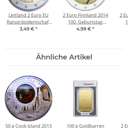
Lettland 2 Euro EU
2 Euro Finnland 2014
2 E
Ratspräsidentschaft
100. Geburtstag
1
2015 bfr.
Ilmari Tapiovaara unc.
Ga
3,49 €
*
4,99 €
*
Ähnliche Artikel
50 g Cook Island 2013
100 g Goldbarren
2 E