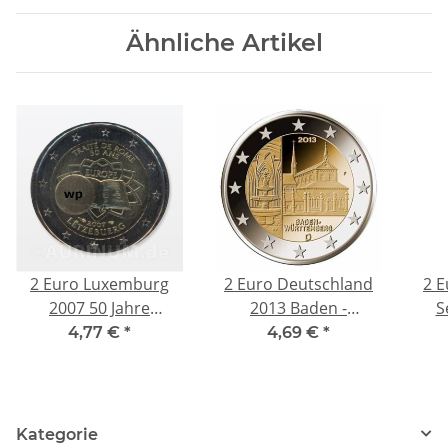
Ähnliche Artikel
2 Euro Luxemburg
2 Euro Deutschland
2 E
2007 50 Jahre
2013 Baden -
S
Römische Verträge
Württemberg,
Paul
4,77 €
*
4,69 €
*
Maulbronn G, unc.
Kategorie