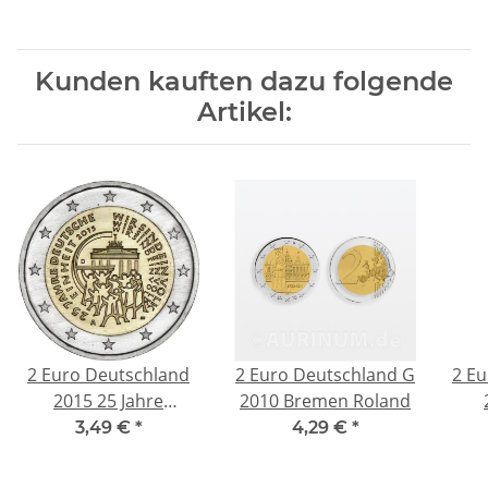
Kunden kauften dazu folgende
Artikel:
2 Euro Deutschland
2 Euro Deutschland G
2 Eu
2015 25 Jahre
2010 Bremen Roland
Deutsche Einheit Mz.
3,49 €
*
4,29 €
*
D (München)