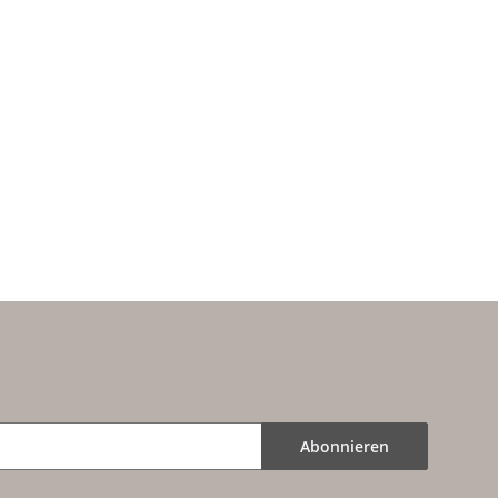
LUNAR OUNCE
- JAHR des
PFERDES -
YEAR of the
HORSE - Silber
- Silberpferd -
50 RWF
Abonnieren