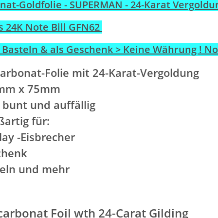
nat-Goldfolie - SUPERMAN - 24-Karat Vergoldun
 24K Note Bill GFN62
 Basteln & als Geschenk > Keine Währung ! N
arbonat-Folie mit 24-Karat-Vergoldung
mm x 75mm
 bunt und auffällig
ßartig für:
lay -Eisbrecher
chenk
teln und mehr
carbonat Foil wth 24-Carat Gilding