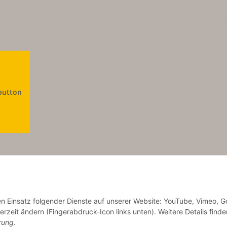
button
den Einsatz folgender Dienste auf unserer Website: YouTube, Vimeo, G
© Copyright by Aurinum.de
erzeit ändern (Fingerabdruck-Icon links unten). Weitere Details finde
rung
.