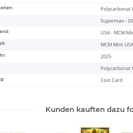
eiten:
Polycarbonat 
Superman - D
and:
USA - MCM Mi
lt:
MCM Mint US
hr:
2025
Polycarbonat G
g:
Coin Card
Kunden kauften dazu fo