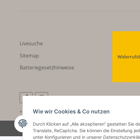
Livesuche
Sitemap
Widerrufs
Batteriegesetzhinweise
Wie wir Cookies & Co nutzen
* Alle Preise inkl. gesetzlicher USt., zzgl.
Versand
Durch Klicken auf „Alle akzeptieren“ gestatten Sie 
Translate, ReCaptcha. Sie können die Einstellung jed
unter
Konfigurieren
und in unserer
Datenschutzerklä