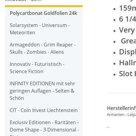
159
Polycartbonat Goldfolien 24k
6 1/
Solarsystem - Universum -
Very
Meteoriten
Grea
Armageddon - Grim Reaper -
Disp
Skulls - Zombies - Aliens
Hall
Innovativ - Futuristisch -
Science Fiction
Slot
INFINITY EDITIONEN mit sehr
geringen Auflagen - Selten &
Schön
Herstellerin
CIT - Coin Invest Liechtenstein
Armenien - Leip
Exclusiv Editionen - Raritäten -
, ,
Dome Shape - 3-Dimensional -