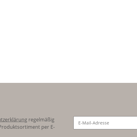
PROOF -JAHR
Herzlichen
des PFERDES -
Glückwunsch
YEAR of the
zum
HORSE -
Geburtstag /
Contemporary
Happy
Zodiac Legacy
Birthday -
> Das
Germania
zeitgenössische
Mint - LBMA
Erbe des
Zertifiziert
Tierkreises -
Silber -
Silberpferd -
50 RWF
tzerklärung
regelmäßig
 Produktsortiment per E-