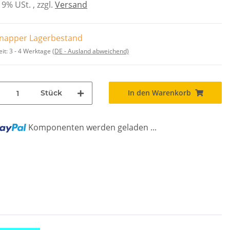
 19% USt. , zzgl.
Versand
napper Lagerbestand
eit:
3 - 4 Werktage
(DE - Ausland abweichend)
In den Warenkorb
Stück
ng...
Komponenten werden geladen ...