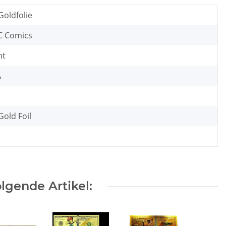
Goldfolie
C Comics
nt
A
old Foil
lgende Artikel: