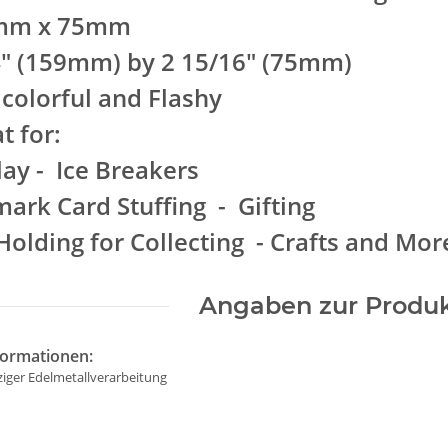
mm x 75mm
4" (159mm) by 2 15/16" (75mm)
 colorful and Flashy
t for:
lay - Ice Breakers
mark Card Stuffing - Gifting
 Holding for Collecting - Crafts and Mor
Angaben zur Produk
formationen:
ziger Edelmetallverarbeitung