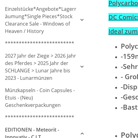
Polycarbo
Einzelstücke*Angebote*Lagerr
äumung*Single Pieces*Stock
DC Comics
Clearance Sale - Windows of
Ideal zum
Heaven / History
*************************
Polyc
-159
2027 Jahr der Ziege > 2026 Jahr
des Pferdes > 2025 Jahr der
-Sehr
SCHLANGE > Lunar Jahre bis
- Gro
2023 - Lunarmünzen
-Disp
Münzkapseln - Coin Capsules -
-Ges
Etuis - (Neu)
Geschenkverpackungen
-Bas
*************************
EDITIONEN - Meteorit -
Poly
Innovativ - C.I.T.