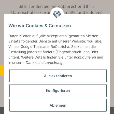
Bitte senden Sie mir entsprechend Ihrer
Datenschutzerklärung
regelmäßig und jederzeit
widerruflich Informationen zu Ihrem Produktsortiment
per E-Mail zu.
Wie wir Cookies & Co nutzen
Durch Klicken auf „Alle akzeptieren“ gestatten Sie den
Abonnieren
Einsatz folgender Dienste auf unserer Website: YouTube,
Vimeo, Google Translate, ReCaptcha. Sie können die
Einstellung jederzeit ändern (Fingerabdruck-Icon links
unten). Weitere Details finden Sie unter
Konfigurieren
und
in unserer
Datenschutzerklärung
.
Widerrufsbutton
Alle akzeptieren
Konfigurieren
* Alle Preise inkl. gesetzlicher USt., zzgl.
Versand
Ablehnen
© Copyright by Aurinum.de